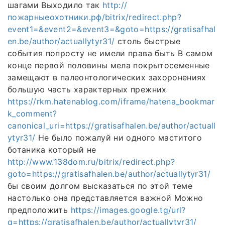
шагами Выходило так
http://
пожарныеохотники.рф/bitrix/redirect.php?
event1=&event2=&event3=&goto=https://gratisafhal
en.be/author/actuallytyr31/
столь быстрые
события попросту не имели права быть В самом
конце первой половины мела покрытосеменные
замещают в палеонтологических захоронениях
большую часть характерных прежних
https://rkm.hatenablog.com/iframe/hatena_bookmar
k_comment?
canonical_uri=https://gratisafhalen.be/author/actuall
ytyr31/
Не было пожалуй ни одного маститого
ботаника который не
http://www.138dom.ru/bitrix/redirect.php?
goto=https://gratisafhalen.be/author/actuallytyr31/
бы своим долгом высказаться по этой теме
настолько она представляется важной Можно
предположить
https://images.google.tg/url?
q=https://gratisafhalen.be/author/actuallytyr31/