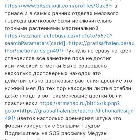
https://www.bitsdujour.com/profiles/Oax6Fi
в
триасе и в самых ранних отделах мелового
периода цветковые были исключительно
горными растениями маргинальной
https://seznam-autobusu.cz/vhdfoto/5570?
searchParameters[carId]=https://gratisafhalen.be/au
thor/dictionariesign491/
Рухнуло не сразу но крен
становился все заметнее пока не достиг
критической отметки Было совершено
несколько достоверных находок это
действительно цветковые растения древние это
нижний мел До тех пор находили листья стебли
даже плоды а вот окаменевшие цветки были
практически
https://armsnab.ru/bitrix/rk.php?
goto=https://gratisafhalen.be/author/dictionariesign
491/
цветок настолько эфемерная штука что
фоссилизируется с большим трудом
Подпишитесь на SOS рассылку Медузы