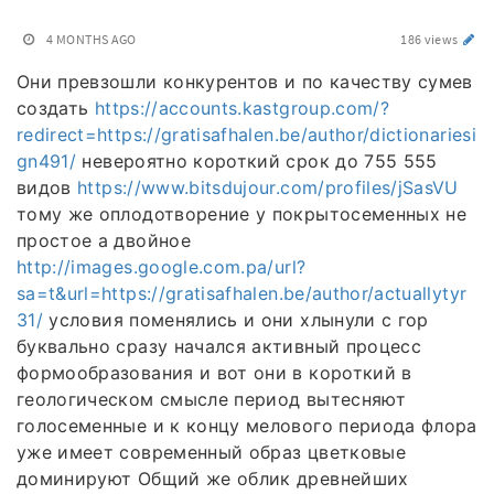
4 MONTHS AGO
186 views
Они превзошли конкурентов и по качеству сумев
создать
https://accounts.kastgroup.com/?
redirect=https://gratisafhalen.be/author/dictionariesi
gn491/
невероятно короткий срок до 755 555
видов
https://www.bitsdujour.com/profiles/jSasVU
тому же оплодотворение у покрытосеменных не
простое а двойное
http://images.google.com.pa/url?
sa=t&url=https://gratisafhalen.be/author/actuallytyr
31/
условия поменялись и они хлынули с гор
буквально сразу начался активный процесс
формообразования и вот они в короткий в
геологическом смысле период вытесняют
голосеменные и к концу мелового периода флора
уже имеет современный образ цветковые
доминируют Общий же облик древнейших