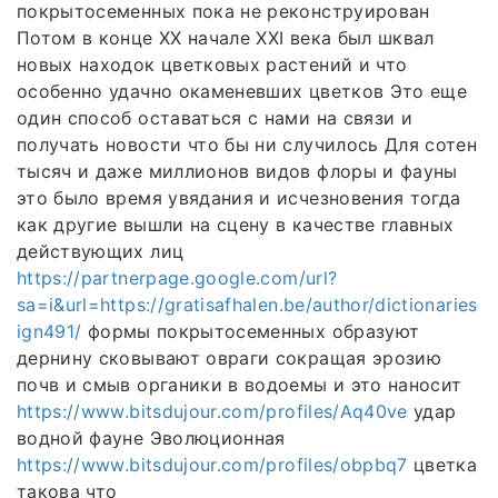
покрытосеменных пока не реконструирован
Потом в конце XX начале XXI века был шквал
новых находок цветковых растений и что
особенно удачно окаменевших цветков Это еще
один способ оставаться с нами на связи и
получать новости что бы ни случилось Для сотен
тысяч и даже миллионов видов флоры и фауны
это было время увядания и исчезновения тогда
как другие вышли на сцену в качестве главных
действующих лиц
https://partnerpage.google.com/url?
sa=i&url=https://gratisafhalen.be/author/dictionaries
ign491/
формы покрытосеменных образуют
дернину сковывают овраги сокращая эрозию
почв и смыв органики в водоемы и это наносит
https://www.bitsdujour.com/profiles/Aq40ve
удар
водной фауне Эволюционная
https://www.bitsdujour.com/profiles/obpbq7
цветка
такова что