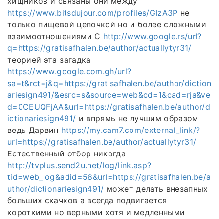
хищников и связаны они между
https://www.bitsdujour.com/profiles/GIzA3P
не
только пищевой цепочкой но и более сложными
взаимоотношениями С
http://www.google.rs/url?
q=https://gratisafhalen.be/author/actuallytyr31/
теорией эта загадка
https://www.google.com.gh/url?
sa=t&rct=j&q=https://gratisafhalen.be/author/diction
ariesign491/&esrc=s&source=web&cd=1&cad=rja&ve
d=0CEUQFjAA&url=https://gratisafhalen.be/author/d
ictionariesign491/
и впрямь не лучшим образом
ведь Дарвин
https://my.cam7.com/external_link/?
url=https://gratisafhalen.be/author/actuallytyr31/
Естественный отбор никогда
http://tvplus.send2u.net/log/link.asp?
tid=web_log&adid=58&url=https://gratisafhalen.be/a
uthor/dictionariesign491/
может делать внезапных
больших скачков а всегда подвигается
короткими но верными хотя и медленными