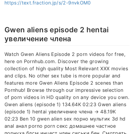
https://text.fraction.jp/s/2-9nvkOM0
Gwen aliens episode 2 hentai
увеличение члена
Watch Gwen Aliens Episode 2 porn videos for free,
here on Pornhub.com. Discover the growing
collection of high quality Most Relevant XXX movies
and clips. No other sex tube is more popular and
features more Gwen Aliens Episode 2 scenes than
Pornhub! Browse through our impressive selection
of porn videos in HD quality on any device you own.
Gwen aliens (episode 1) 134.64K 02:23 Gwen aliens
(episode 1) hentai увеличение члена → 48.19K
02:23 Ben 10 gwen alien sex порно мультик 3d hd
anal анал porno porn секс домашнее частное
порнуха бдсм инцест член сиськи бен. Смотреть