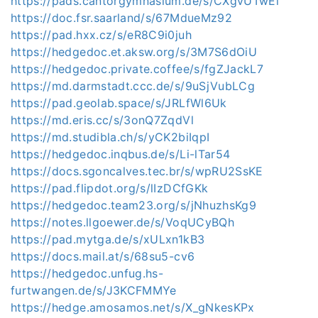
https://pads.cantorgymnasium.de/s/CXgvUTwEi
https://doc.fsr.saarland/s/67MdueMz92
https://pad.hxx.cz/s/eR8C9i0juh
https://hedgedoc.et.aksw.org/s/3M7S6dOiU
https://hedgedoc.private.coffee/s/fgZJackL7
https://md.darmstadt.ccc.de/s/9uSjVubLCg
https://pad.geolab.space/s/JRLfWl6Uk
https://md.eris.cc/s/3onQ7ZqdVl
https://md.studibla.ch/s/yCK2biIqpI
https://hedgedoc.inqbus.de/s/Li-lTar54
https://docs.sgoncalves.tec.br/s/wpRU2SsKE
https://pad.flipdot.org/s/lIzDCfGKk
https://hedgedoc.team23.org/s/jNhuzhsKg9
https://notes.llgoewer.de/s/VoqUCyBQh
https://pad.mytga.de/s/xULxn1kB3
https://docs.mail.at/s/68su5-cv6
https://hedgedoc.unfug.hs-
furtwangen.de/s/J3KCFMMYe
https://hedge.amosamos.net/s/X_gNkesKPx