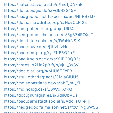
https://notes.stuve.fau.de/s/tnc1jCAFnE
https://doc.spiegie.de/s/Vd643S45F
https://hedgedoc.inet.tu-berlin.de/s/HIfRBElJ7
https://docs.snowdrift.coop/s/HevCcFr2s
https://md.globenet.org/s/ujqlUIU4k
https://hedgedoc.ichmann.de/s/5g8Z4FOXaT
https://doc.interscalar.eu/s/IWnHrNSlX
https://pad.stuve.de/s/j1bvLIvHdj
https://pad.ccc-p.org/s/rEfjB5Q2oE
https://pad.koeln.ccc.de/s/X1BC9Q03e
https://notes.ip2i.in2p3.fr/s/vjul_3xSV
https://doc.cisti.org/s/M1U6TFxE3
https://stuv.othr.de/pad/s/3MIaGIUU5
https://md.sebastians.dev/s/obF_mi_KI
https://md.nolog.cz/s/ZwWd_XfKQ
https://doc.gnuragist.es/s/6diIObVUzT
https://pad.darmstadt.social/s/Ado_aUTeTg
https://hedgedoc.faimaison.net/s/fxCFNg6W5S