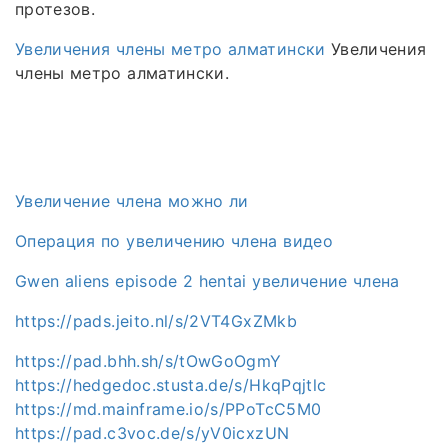
протезов.
Увеличения члены метро алматински
Увеличения
члены метро алматински.
Увеличение члена можно ли
Операция по увеличению члена видео
Gwen aliens episode 2 hentai увеличение члена
https://pads.jeito.nl/s/2VT4GxZMkb
https://pad.bhh.sh/s/tOwGoOgmY
https://hedgedoc.stusta.de/s/HkqPqjtlc
https://md.mainframe.io/s/PPoTcC5M0
https://pad.c3voc.de/s/yV0icxzUN