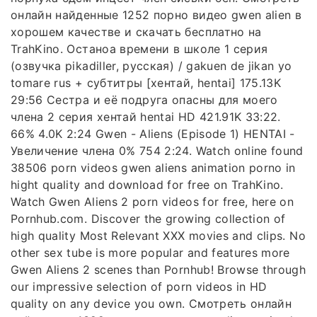
онлайн найденные 1252 порно видео gwen alien в
хорошем качестве и скачать бесплатно на
TrahKino. Останоа времени в школе 1 серия
(озвучка pikadiller, русская) / gakuen de jikan yo
tomare rus + субтитры [хентай, hentai] 175.13K
29:56 Сестра и её подруга опасны для моего
члена 2 серия хентай hentai HD 421.91K 33:22.
66% 4.0K 2:24 Gwen - Aliens (Episode 1) HENTAI -
Увеличение члена 0% 754 2:24. Watch online found
38506 porn videos gwen aliens animation porno in
hight quality and download for free on TrahKino.
Watch Gwen Aliens 2 porn videos for free, here on
Pornhub.com. Discover the growing collection of
high quality Most Relevant XXX movies and clips. No
other sex tube is more popular and features more
Gwen Aliens 2 scenes than Pornhub! Browse through
our impressive selection of porn videos in HD
quality on any device you own. Смотреть онлайн