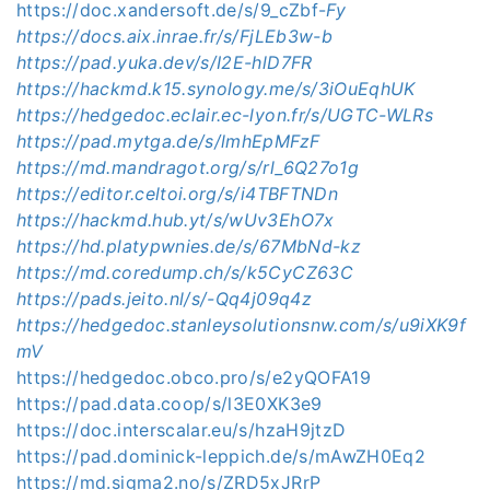
https://doc.xandersoft.de/s/9_cZbf-
Fy
https://docs.aix.inrae.fr/s/FjLEb3w-b
https://pad.yuka.dev/s/I2E-hlD7FR
https://hackmd.k15.synology.me/s/3iOuEqhUK
https://hedgedoc.eclair.ec-lyon.fr/s/UGTC-WLRs
https://pad.mytga.de/s/lmhEpMFzF
https://md.mandragot.org/s/rl_6Q27o1g
https://editor.celtoi.org/s/i4TBFTNDn
https://hackmd.hub.yt/s/wUv3EhO7x
https://hd.platypwnies.de/s/67MbNd-kz
https://md.coredump.ch/s/k5CyCZ63C
https://pads.jeito.nl/s/-Qq4j09q4z
https://hedgedoc.stanleysolutionsnw.com/s/u9iXK9f
mV
https://hedgedoc.obco.pro/s/e2yQOFA19
https://pad.data.coop/s/l3E0XK3e9
https://doc.interscalar.eu/s/hzaH9jtzD
https://pad.dominick-leppich.de/s/mAwZH0Eq2
https://md.sigma2.no/s/ZRD5xJRrP