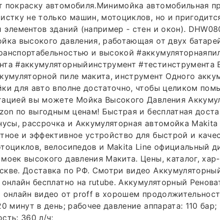
т покраску автомобиля.Минимойка автомобильная п
истку не только машин, мотоциклов, но и пригодитс
 элементов зданий (например - стен и окон). DHW080
йка высокого давления, работающая от двух батарей
ранспортабельностью и высокой #аккумуляторнаяпи
нта #аккумуляторныйинструмент #тестинструмента 
кумуляторной пиле макита, инструмент Одного акку
ки для авто вполне достаточно, чтобы целиком пом
тацией вы можете Мойка Высокого Давления Аккуму
ozon по выгодным ценам! Быстрая и бесплатная дост
нусы, рассрочка и Аккумуляторная автомойка Makit
тное и эффективное устройство для быстрой и каче
тоциклов, велосипедов и Makita Line официальный д
моек высокого давления Макита. Цены, каталог, хар-к
скве. Доставка по РФ. Смотри видео Аккумуляторны
 онлайн бесплатно на rutube. Аккумуляторный Ренова
 онлайн видео от proff в хорошем продолжительнос
0 минут в день; рабочее давление аппарата: 110 бар;
сть: 360 л/ч;