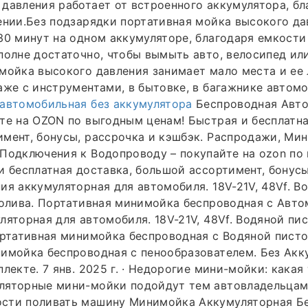
давления работает от встроенного аккумулятора, бл
ении.Без подзарядки портативная мойка высокого д
30 минут на одном аккумуляторе, благодаря емкости 
полне достаточно, чтобы вымыть авто, велосипед ил
мойка высокого давления занимает мало места и ее
аже с инструментами, в бытовке, в багажнике автом
автомобильная без аккумулятора
Беспроводная Авт
те на OZON по выгодным ценам! Быстрая и бесплатна
мент, бонусы, рассрочка и кэшбэк. Распродажи, Ми
Подключения к Водопроводу – покупайте на ozon по
и бесплатная доставка, большой ассортимент, бонус
ия аккумуляторная для автомобиля. 18V-21V, 48Vf. В
полива. Портативная минимойка беспроводная с Авт
ляторная для автомобиля. 18V-21V, 48Vf. Водяной пи
ортативная минимойка беспроводная с Водяной писто
имойка беспроводная с пенообразователем. Без Акк
плекте. 7 янв. 2025 г. · Недорогие мини-мойки: какая
ляторные мини-мойки подойдут тем автовладельцам
сти поливать машину Минимойка Аккумуляторная Б