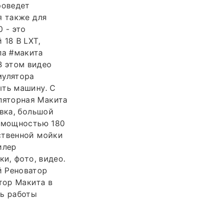
роведет
я также для
 - это
 18 В LXT,
ла #макита
В этом видео
мулятора
ыть машину. С
ляторная Макита
авка, большой
a мощностью 180
ственной мойки
илер
и, фото, видео.
й Реноватор
тор Макита в
ть работы