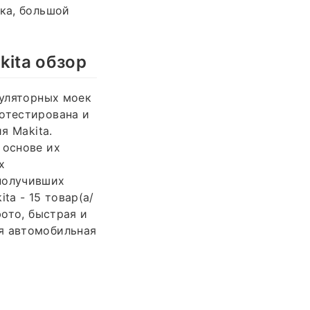
вка, большой
kita обзор
муляторных моек
ротестирована и
я Makita.
 основе их
х
 получивших
a - 15 товар(а/
фото, быстрая и
я автомобильная