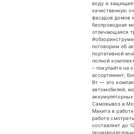
воду и защищае
качественную оч
фасадов домов и
беспроводная мо
отличающаяся т
#обзоринструме
поговорим об ак
портативной мой
полной комплек
– покупайте на 
ассортимент, бо
Вт — это компак
автомобилей, мо
аккумуляторных 
Самовывоз в Мо
Макита в работе
работе смотреть
составляет до 12
производительно