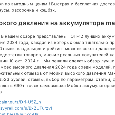
on по выгодным ценам ! Быстрая и бесплатная доста
нусы, рассрочка и кэшбэк.
кого давления на аккумуляторе ma
. · В нашем обзоре представлены ТОП-12 лучших акку
ия 2024 года, каждая из которых была тщательно п
· Отзывы владельцев и рейтинг моек высокого давлени
едостатки товаров, мнение реальных покупателей на
ции 10 окт. 2024 г. · Мы решили сделать обзор лучши
 моек высокого давления 2024 года среди моделей,
ительных отзывов от Мойки высокого давления Makit
36533 рублей: отзывы, выбор по параметрам, статьи, 
авка в 690+ точек самовывоза Мойка аккумуляторна
а.
scalar.eu/s/Dri-U5Z_n
.syyrell.com/s/BxZUTurzvI
inet.be/s/kleQZo41K