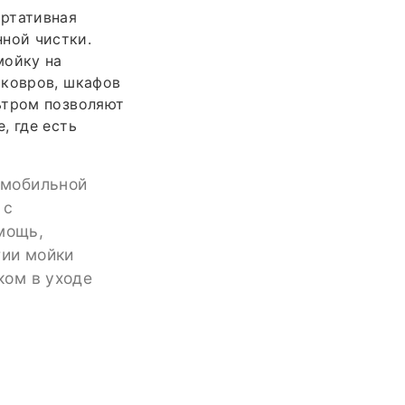
ортативная
ной чистки.
мойку на
 ковров, шкафов
ьтром позволяют
, где есть
омобильной
 с
мощь,
гии мойки
ком в уходе