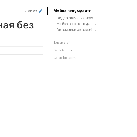
Мойка аккумуляторная автомобильная без аккумулятора
88 views
Видео работы аккумуляторной автомойки макита
ная без
Мойка высокого давления на аккумуляторе makita обзор
Автомойки автомобильные аккумуляторные
Expand all
Back to top
Go to bottom