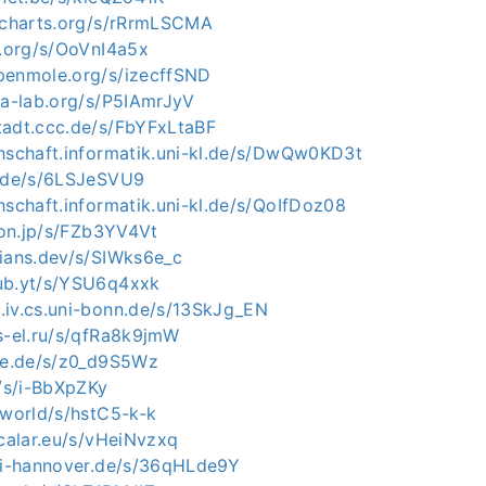
alcharts.org/s/rRrmLSCMA
p.org/s/OoVnI4a5x
penmole.org/s/izecffSND
ia-lab.org/s/P5IAmrJyV
tadt.ccc.de/s/FbYFxLtaBF
chschaft.informatik.uni-kl.de/s/DwQw0KD3t
e.de/s/6LSJeSVU9
hschaft.informatik.uni-kl.de/s/QoIfDoz08
tion.jp/s/FZb3YV4Vt
tians.dev/s/SIWks6e_c
ub.yt/s/YSU6q4xxk
.iv.cs.uni-bonn.de/s/13SkJg_EN
ys-el.ru/s/qfRa8k9jmW
gie.de/s/z0_d9S5Wz
e/s/i-BbXpZKy
.world/s/hstC5-k-k
scalar.eu/s/vHeiNvzxq
uni-hannover.de/s/36qHLde9Y