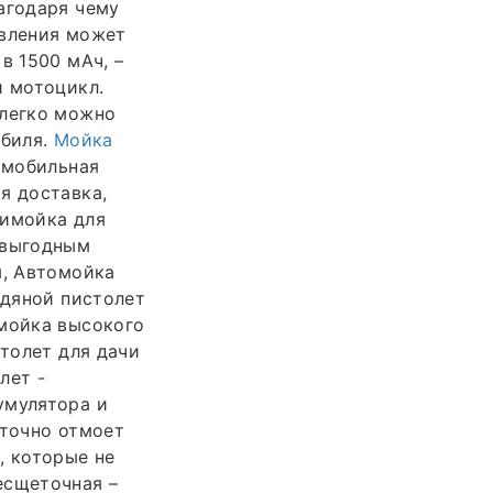
агодаря чему
авления может
в 1500 мАч, –
и мотоцикл.
 легко можно
обиля.
Мойка
омобильная
я доставка,
нимойка для
 выгодным
ы, Автомойка
одяной пистолет
омойка высокого
столет для дачи
лет -
умулятора и
 точно отмоет
, которые не
есщеточная –