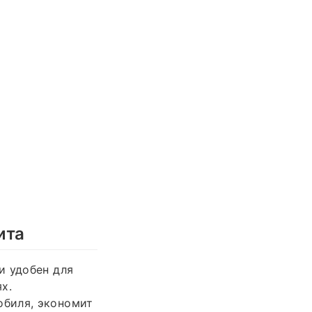
ита
и удобен для
х.
обиля, экономит