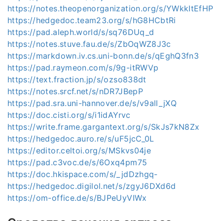
https://notes.theopenorganization.org/s/YWkkItEfHP
https://hedgedoc.team23.org/s/hG8HCbtRi
https://pad.aleph.world/s/sq76DUq_d
https://notes.stuve.fau.de/s/ZbOqWZ8J3c
https://markdown.iv.cs.uni-bonn.de/s/qEghQ3fn3
https://pad.raymeon.com/s/9g-itRWVp
https://text.fraction.jp/s/ozso838dt
https://notes.srcf.net/s/nDR7JBepP
https://pad.sra.uni-hannover.de/s/v9all_jXQ
https://doc.cisti.org/s/i1idAYrvc
https://write.frame.gargantext.org/s/SkJs7kN8Zx
https://hedgedoc.auro.re/s/uF5jcC_0L
https://editor.celtoi.org/s/MSkvs04je
https://pad.c3voc.de/s/6Oxq4pm75
https://doc.hkispace.com/s/_jdDzhgq-
https://hedgedoc.digilol.net/s/zgyJ6DXd6d
https://om-office.de/s/BJPeUyVIWx