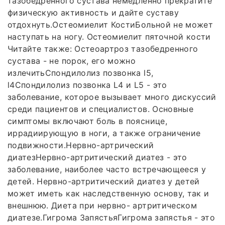
тазобедренного сустава немедленно прекратите
физическую активность и дайте суставу
отдохнуть.Остеомиелит КостиБольной не может
наступать на ногу. Остеомиелит пяточной кости
Читайте также: Остеоартроз тазобедренного
сустава - не порок, его можно
излечитьСпондилолиз позвонка l5,
l4Спондилолиз позвонка L4 и L5 - это
заболевание, которое вызывает много дискуссий
среди пациентов и специалистов. Основные
симптомы включают боль в пояснице,
иррадиирующую в ноги, а также ограничение
подвижности.Нервно-артрический
диатезНервно-артритический диатез - это
заболевание, наиболее часто встречающееся у
детей. Нервно-артритический диатез у детей
может иметь как наследственную основу, так и
внешнюю. Диета при нервно- артритическом
диатезе.Гигрома ЗапястьяГигрома запястья - это