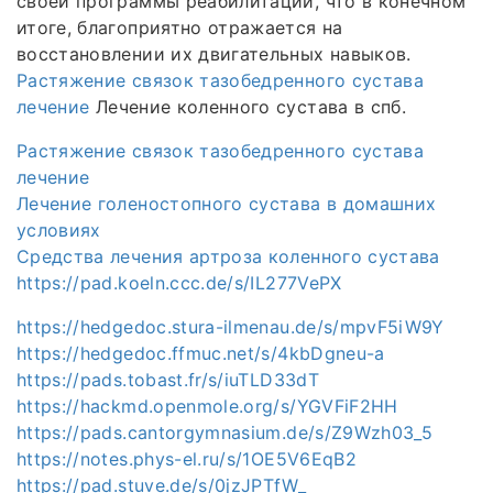
своей программы реабилитации, что в конечном
итоге, благоприятно отражается на
восстановлении их двигательных навыков.
Растяжение связок тазобедренного сустава
лечение
Лечение коленного сустава в спб.
Растяжение связок тазобедренного сустава
лечение
Лечение голеностопного сустава в домашних
условиях
Средства лечения артроза коленного сустава
https://pad.koeln.ccc.de/s/IL277VePX
https://hedgedoc.stura-ilmenau.de/s/mpvF5iW9Y
https://hedgedoc.ffmuc.net/s/4kbDgneu-a
https://pads.tobast.fr/s/iuTLD33dT
https://hackmd.openmole.org/s/YGVFiF2HH
https://pads.cantorgymnasium.de/s/Z9Wzh03_5
https://notes.phys-el.ru/s/1OE5V6EqB2
https://pad.stuve.de/s/0jzJPTfW_