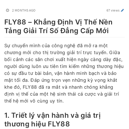
2 MONTHS AGO
67 views
FLY88 – Khẳng Định Vị Thế Nền
Tảng Giải Trí Số Đẳng Cấp Mới
Sự chuyển mình của công nghệ đã mở ra một
chương mới cho thị trường giải trí trực tuyến. Giữa
bối cảnh các sân chơi xuất hiện ngày càng dày đặc,
người dùng luôn ưu tiên tìm kiếm những thương hiệu
có sự đầu tư bài bản, vận hành minh bạch và bảo
mật tối đa. Đáp ứng trọn vẹn những kỳ vọng khắt
khe đó, FLY88 đã ra mắt và nhanh chóng khẳng
định vị thế của một hệ sinh thái cá cược và giải trí
thế hệ mới vô cùng uy tín.
1. Triết lý vận hành và giá trị
thương hiệu FLY88