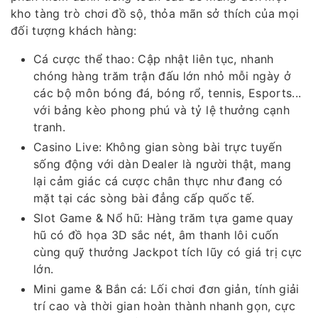
kho tàng trò chơi đồ sộ, thỏa mãn sở thích của mọi
đối tượng khách hàng:
Cá cược thể thao: Cập nhật liên tục, nhanh
chóng hàng trăm trận đấu lớn nhỏ mỗi ngày ở
các bộ môn bóng đá, bóng rổ, tennis, Esports...
với bảng kèo phong phú và tỷ lệ thưởng cạnh
tranh.
Casino Live: Không gian sòng bài trực tuyến
sống động với dàn Dealer là người thật, mang
lại cảm giác cá cược chân thực như đang có
mặt tại các sòng bài đẳng cấp quốc tế.
Slot Game & Nổ hũ: Hàng trăm tựa game quay
hũ có đồ họa 3D sắc nét, âm thanh lôi cuốn
cùng quỹ thưởng Jackpot tích lũy có giá trị cực
lớn.
Mini game & Bắn cá: Lối chơi đơn giản, tính giải
trí cao và thời gian hoàn thành nhanh gọn, cực