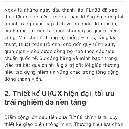
Ngay từ những ngày đầu thành lập, FLY88 đã xác
định tầm nhìn chiến lược dài hạn: không chỉ dừng lại
ở một trang cung cấp dịch vụ cá cược đơn thuần,
mà hướng tới kiến tạo một không gian giải trí bền
vững. Mọi chi tiết trong hệ thống – từ hạ tầng kỹ
thuật, thuật toán trò chơi cho đến quy trình xử lý
giao dịch – đều được đồng bộ hóa theo các tiêu
chuẩn quốc tế. Sự công bằng và minh bạch trong
việc trả kết quả chính là giá trị cốt lõi giúp thương
hiệu tạo dựng niềm tin vững chắc trong lòng cộng
đồng thành viên.
2. Thiết kế UI/UX hiện đại, tối ưu
trải nghiệm đa nền tảng
Điểm cộng lớn đầu tiên của FLY88 chính là tư duy
thiết kế giao diện thông minh. Thương hiệu lựa chọn