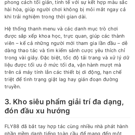
phong cách tối giản, tinh tế với sự kết hợp màu sắc
hài hòa, giúp người chơi không bị mỏi mắt ngay cả
khi trải nghiệm trong thời gian dài.
Hệ thống thanh menu và các danh mục trò chơi
được sắp xếp khoa học, trực quan, giúp các thành
viên – kể cả những người mới tham gia lần đầu – dễ
dàng thao tác và tìm kiếm sảnh cược yêu thích chỉ
trong vài giây. Đặc biệt, tốc độ tải trang và xử lý dữ
liệu được tối ưu ở mức tối đa, vận hành mượt mà
trên cả máy tính lẫn các thiết bị di động, hạn chế
triệt để tình trạng giật lag hay gián đoạn đường
truyền.
3. Kho siêu phẩm giải trí đa dạng,
đón đầu xu hướng
FLY88 đã bắt tay hợp tác cùng nhiều nhà phát hành
phần mềm danh tiếng toàn cầu để mang đến một