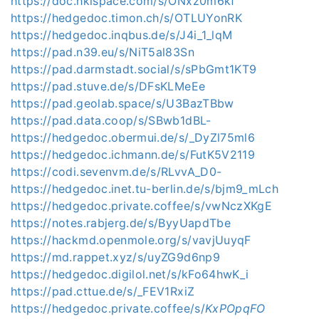
https://doc.hkispace.com/s/ONxz0m6kf
https://hedgedoc.timon.ch/s/OTLUYonRK
https://hedgedoc.inqbus.de/s/J4i_1_lqM
https://pad.n39.eu/s/NiT5al83Sn
https://pad.darmstadt.social/s/sPbGmt1KT9
https://pad.stuve.de/s/DFsKLMeEe
https://pad.geolab.space/s/U3BazTBbw
https://pad.data.coop/s/SBwb1dBL-
https://hedgedoc.obermui.de/s/_DyZl75ml6
https://hedgedoc.ichmann.de/s/FutK5V2119
https://codi.sevenvm.de/s/RLvvA_D0-
https://hedgedoc.inet.tu-berlin.de/s/bjm9_mLch
https://hedgedoc.private.coffee/s/vwNczXKgE
https://notes.rabjerg.de/s/ByyUapdTbe
https://hackmd.openmole.org/s/vavjUuyqF
https://md.rappet.xyz/s/uyZG9d6np9
https://hedgedoc.digilol.net/s/kFo64hwK_i
https://pad.cttue.de/s/_FEV1RxiZ
https://hedgedoc.private.coffee/s/
KxPOpqFO