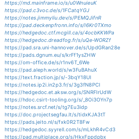
https://md.mainframe.io/s/u0WnuieuK
https://pad.c3voc.de/s/1FCatqYGJ
https://notes.jimmyliu.dev/s/PEMQJifnR
https://pad.deckenpfronn.info/s/l6Kr0TXmo
https://hedgedoc.ctf.mcgill.ca/s/4ocbKKWPa
https://hedgedoc.dreadfog.fr/s/uQe-WORZf
https://pad.sra.uni-hannover.de/s/UpdGRan28e
https://pads.dgnum.eu/s/krFf1ysZHW
https://om-office.de/s/r1nv6T_6We
https://pad.aleph.world/s/w3FuBAhuX
https://text.fraction.jp/s/-3bqY18Ul
https://notes.ip2i.in2p3.fr/s/3g3fN8PCl
https://hedgedoc.et.aksw.org/s/SNRFIrUdW
https://hdoc.csirt-tooling.org/s/_8Oi3OYn7p
https://notes.srcf.net/s/tg7Eu3idp
https://doc.projectsegfau.lt/s/tidxKJA3tT
https://pads.jeito.nl/s/fxk0R2T8Fw
https://hedgedoc.syyrell.com/s/mLkhR4vCd3
https://pad.multiplace.org/s/HkxFppdpbx