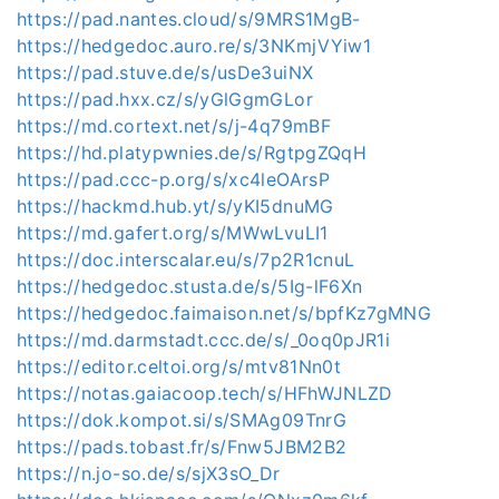
https://pad.nantes.cloud/s/9MRS1MgB-
https://hedgedoc.auro.re/s/3NKmjVYiw1
https://pad.stuve.de/s/usDe3uiNX
https://pad.hxx.cz/s/yGlGgmGLor
https://md.cortext.net/s/j-4q79mBF
https://hd.platypwnies.de/s/RgtpgZQqH
https://pad.ccc-p.org/s/xc4leOArsP
https://hackmd.hub.yt/s/yKI5dnuMG
https://md.gafert.org/s/MWwLvuLI1
https://doc.interscalar.eu/s/7p2R1cnuL
https://hedgedoc.stusta.de/s/5Ig-lF6Xn
https://hedgedoc.faimaison.net/s/bpfKz7gMNG
https://md.darmstadt.ccc.de/s/_0oq0pJR1i
https://editor.celtoi.org/s/mtv81Nn0t
https://notas.gaiacoop.tech/s/HFhWJNLZD
https://dok.kompot.si/s/SMAg09TnrG
https://pads.tobast.fr/s/Fnw5JBM2B2
https://n.jo-so.de/s/sjX3sO_Dr