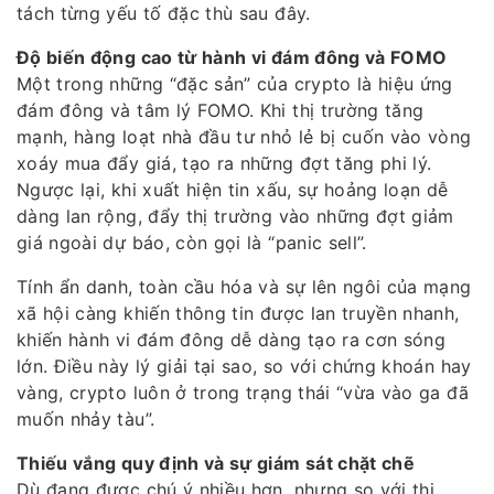
tách từng yếu tố đặc thù sau đây.
Độ biến động cao từ hành vi đám đông và FOMO
Một trong những “đặc sản” của crypto là hiệu ứng
đám đông và tâm lý FOMO. Khi thị trường tăng
mạnh, hàng loạt nhà đầu tư nhỏ lẻ bị cuốn vào vòng
xoáy mua đẩy giá, tạo ra những đợt tăng phi lý.
Ngược lại, khi xuất hiện tin xấu, sự hoảng loạn dễ
dàng lan rộng, đẩy thị trường vào những đợt giảm
giá ngoài dự báo, còn gọi là “panic sell”.
Tính ẩn danh, toàn cầu hóa và sự lên ngôi của mạng
xã hội càng khiến thông tin được lan truyền nhanh,
khiến hành vi đám đông dễ dàng tạo ra cơn sóng
lớn. Điều này lý giải tại sao, so với chứng khoán hay
vàng, crypto luôn ở trong trạng thái “vừa vào ga đã
muốn nhảy tàu”.
Thiếu vắng quy định và sự giám sát chặt chẽ
Dù đang được chú ý nhiều hơn, nhưng so với thị