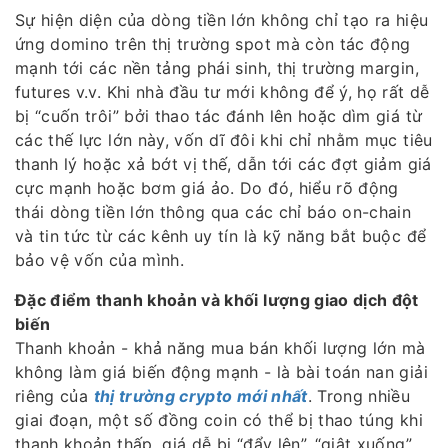
Sự hiện diện của dòng tiền lớn không chỉ tạo ra hiệu
ứng domino trên thị trường spot mà còn tác động
mạnh tới các nền tảng phái sinh, thị trường margin,
futures v.v. Khi nhà đầu tư mới không để ý, họ rất dễ
bị “cuốn trôi” bởi thao tác đánh lên hoặc dìm giá từ
các thế lực lớn này, vốn dĩ đôi khi chỉ nhằm mục tiêu
thanh lý hoặc xả bớt vị thế, dẫn tới các đợt giảm giá
cực mạnh hoặc bơm giá ảo. Do đó, hiểu rõ động
thái dòng tiền lớn thông qua các chỉ báo on-chain
và tin tức từ các kênh uy tín là kỹ năng bắt buộc để
bảo vệ vốn của mình.
Đặc điểm thanh khoản và khối lượng giao dịch đột
biến
Thanh khoản - khả năng mua bán khối lượng lớn mà
không làm giá biến động mạnh - là bài toán nan giải
riêng của
thị trường crypto mới nhất
. Trong nhiều
giai đoạn, một số đồng coin có thể bị thao túng khi
thanh khoản thấp, giá dễ bị “đẩy lên”, “giật xuống”