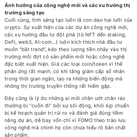
Ảnh hưởng của công nghệ mới và các xu hướng thị
trường sáng tạo
Cuối cùng, tính sáng tạo luôn là con dao hai lưỡi của
crypto. Sự xuất hiện của các dự án công nghệ mới,
các xu hướng đầu tư đột phá (từ NFT đến staking,
DeFi, web3, AI-coin…) luôn kích thích nhà đầu tư
muốn “bắt trend”, kéo theo lượng tiền nhảy vào thị
trường mỗi đợt có sản phẩm mới hoặc công nghệ
đặc biệt xuất hiện. Giá các loại coin/token vì thế
phản ứng rất mạnh, có khi tăng giảm cấp số nhân
trong thời gian ngắn, tạo ra những biến động mà
những thị trường truyền thống rất hiếm gặp.
Đây cũng là lý do những ai mới chân ướt chân ráo
thường bị “cuốn đi” bởi sự sôi động, khỏi kịp chuẩn
bị kế hoạch quản trị rủi ro và đánh giá đúng tiềm
năng dự án, dễ bay vốn chỉ vì FOMO theo trào lưu
công nghệ mà chính họ còn chưa hiểu rõ bản chất
sản phẩm.