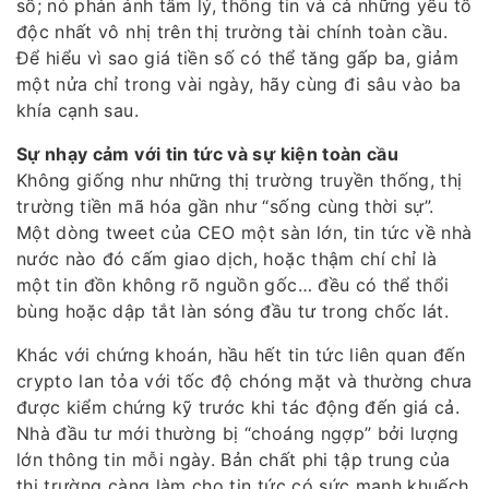
số; nó phản ánh tâm lý, thông tin và cả những yếu tố
độc nhất vô nhị trên thị trường tài chính toàn cầu.
Để hiểu vì sao giá tiền số có thể tăng gấp ba, giảm
một nửa chỉ trong vài ngày, hãy cùng đi sâu vào ba
khía cạnh sau.
Sự nhạy cảm với tin tức và sự kiện toàn cầu
Không giống như những thị trường truyền thống, thị
trường tiền mã hóa gần như “sống cùng thời sự”.
Một dòng tweet của CEO một sàn lớn, tin tức về nhà
nước nào đó cấm giao dịch, hoặc thậm chí chỉ là
một tin đồn không rõ nguồn gốc… đều có thể thổi
bùng hoặc dập tắt làn sóng đầu tư trong chốc lát.
Khác với chứng khoán, hầu hết tin tức liên quan đến
crypto lan tỏa với tốc độ chóng mặt và thường chưa
được kiểm chứng kỹ trước khi tác động đến giá cả.
Nhà đầu tư mới thường bị “choáng ngợp” bởi lượng
lớn thông tin mỗi ngày. Bản chất phi tập trung của
thị trường càng làm cho tin tức có sức mạnh khuếch